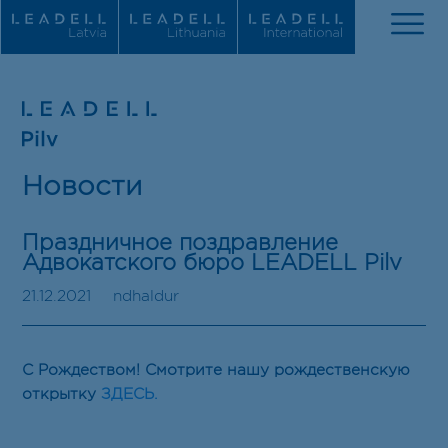
О нас
Новости
Новости
Праздничное поздравление
Команда
Адвокатского бюро LEADELL Pilv
21.12.2021
ndhaldur
Сферы деятельности
Награды
С Рождеством! Смотрите нашу рождественскую
открытку
ЗДЕСЬ.
Карьера