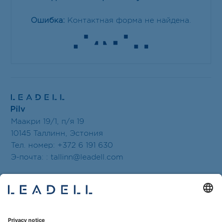
Ошибка:
Контактная форма не найдена.
Маакри 19/1, п/я 19
10145 Таллинн, Эстония
Тел. номер: +372 6 191 630
Э-почта: :
tallinn@leadell.com
Бюро открыто: Пн-Пт 8.30-17.30