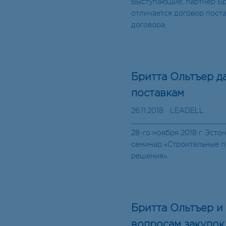
Выступающие, партнер Бр
отличается договор пост
договора.
Бритта Ольтъер д
поставкам
26.11.2018
LEADELL
28-го ноября 2018 г. Эст
семинар «Строительные п
решения».
Бритта Ольтъер и
вопросам закупок