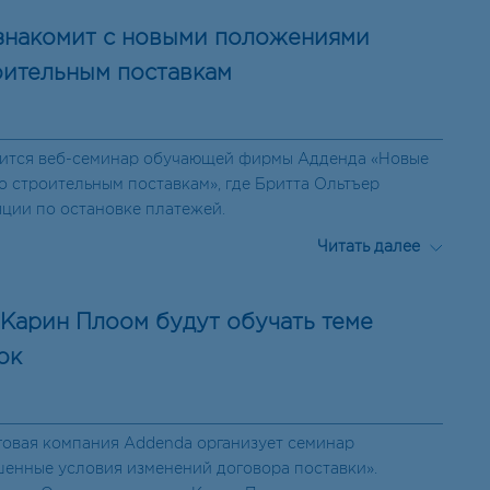
знакомит с новыми положениями
оительным поставкам
остоится веб-семинар обучающей фирмы Адденда «Новые
о строительным поставкам», где Бритта Ольтъер
яции по остановке платежей.
Читать далее
 Карин Плоом будут обучать теме
ок
нговая компания Addenda организует семинар
енные условия изменений договора поставки».