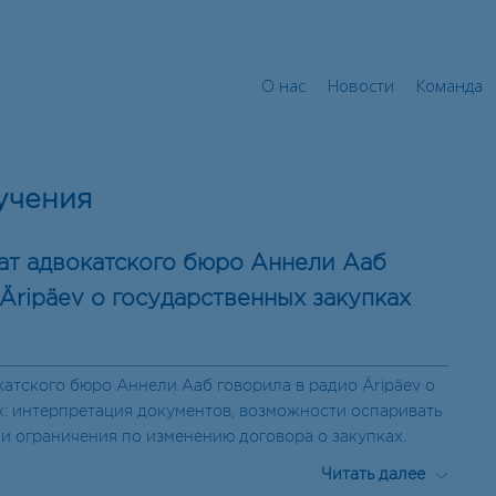
О нас
Новости
Команд
О нас
Новости
Команда
учения
т адвокатского бюро Аннели Ааб
Äripäev о государственных закупках
атского бюро Аннели Ааб говорила в радио Äripäev о
х: интерпретация документов, возможности оспаривать
и ограничения по изменению договора о закупках.
Читать далее