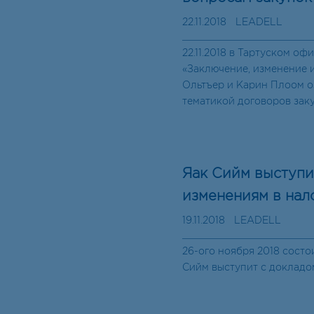
22.11.2018
LEADELL
22.11.2018 в Тартуском о
«Заключение, изменение 
Ольтъер и Карин Плоом о
тематикой договоров заку
Яак Сийм выступи
изменениям в на
19.11.2018
LEADELL
26-oго ноября 2018 состо
Сийм выступит с докладо