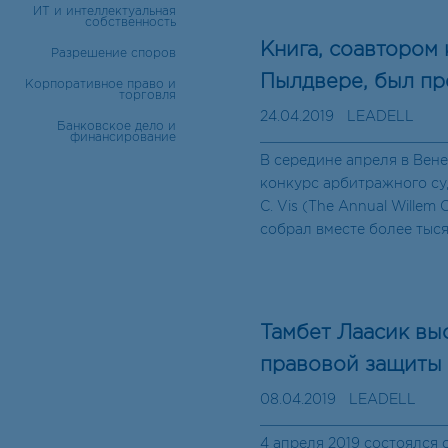
ИТ и интеллектуальная
собственность
Книга, соавтором
Разрешение споров
Пылдвере, был пр
Корпоративное право и
торговля
24.04.2019
LEADELL
Банковское дело и
финансирование
В середине апреля в Вен
конкурс арбитражного су
C. Vis (The Annual Willem 
собрал вместе более тыся
Тамбет Лаасик вы
правовой защиты 
08.04.2019
LEADELL
4 апреля 2019 состоялся 