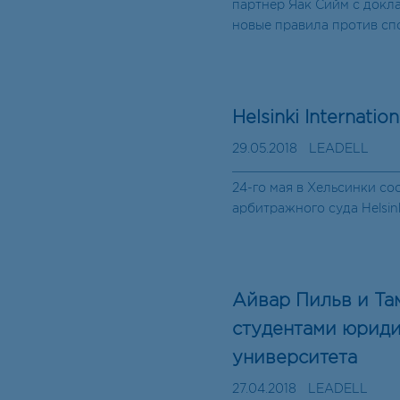
партнер Яак Сийм с докл
новые правила против сп
Helsinki Internatio
29.05.2018
LEADELL
24-го мая в Хельсинки с
арбитражного суда Helsinki
Айвар Пильв и Та
студентами юриди
университета
27.04.2018
LEADELL