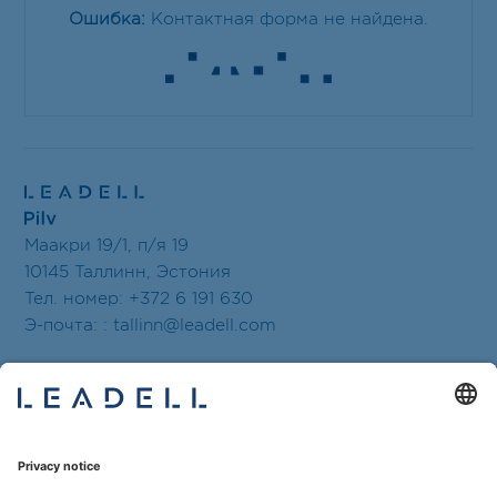
Ошибка:
Контактная форма не найдена.
Маакри 19/1, п/я 19
10145 Таллинн, Эстония
Тел. номер: +372 6 191 630
Э-почта: :
tallinn@leadell.com
Бюро открыто: Пн-Пт 8.30-17.30