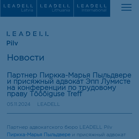
О нас
Новости
Новости
Партнер Пиркка-Марья Пыльдвере
Команда
и присяжный адвокат Эпп Лумисте
на конференции по трудовому
Сферы деятельности
праву Tööõiguse Treff
05.11.2024
LEADELL
Награды
Карьера
Партнер адвокатского бюро LEADELL Pilv
Пиркка-Марья Пыльдвере
и присяжный адвокат