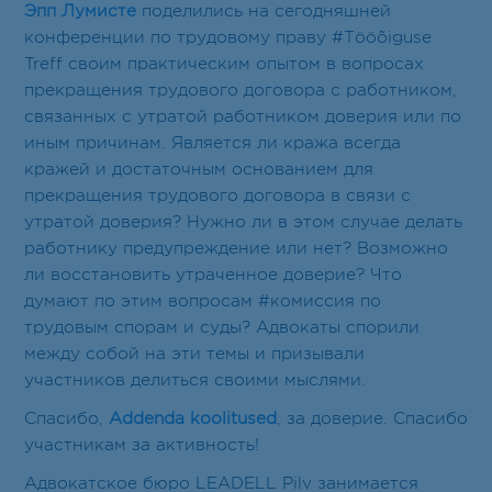
Контакт
Эпп Лумисте
поделились на сегодняшней
конференции по трудовому праву #Tööõiguse
RU
EN
ET
Treff своим практическим опытом в вопросах
прекращения трудового договора с работником,
связанных с утратой работником доверия или по
иным причинам. Является ли кража всегда
кражей и достаточным основанием для
прекращения трудового договора в связи с
утратой доверия? Нужно ли в этом случае делать
работнику предупреждение или нет? Возможно
ли восстановить утраченное доверие? Что
думают по этим вопросам #комиссия по
трудовым спорам и суды? Адвокаты спорили
между собой на эти темы и призывали
участников делиться своими мыслями.
Спасибо,
Addenda koolitused
, за доверие. Спасибо
участникам за активность!
Адвокатское бюро LEADELL Pilv занимается