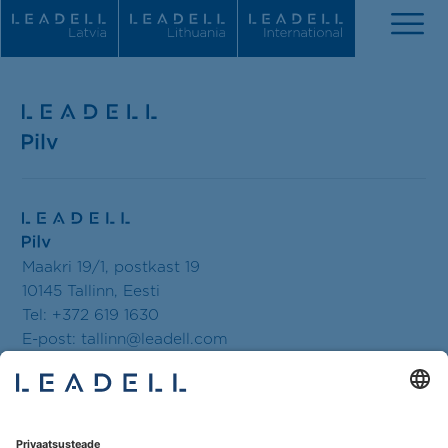
Meist
Uudised
Inimesed
Maakri 19/1, postkast 19
10145 Tallinn, Eesti
Tegevusvaldkonnad
Tel: +372 619 1630
E-post:
tallinn@leadell.com
Tunnustused
Karjäär