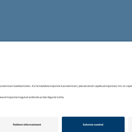
Maakri 19/1, postkast 19
10145 Tallinn, Eesti
Tel: +372 619 1630
E-post:
tallinn@leadell.com