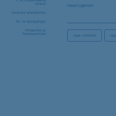
IT ja intellektuaalne
omand
Head lugemist!
Vaidluste lahendamine
Äri- ja lepinguõigus
Pangandus ja
finantseerimine
Jaga LinkedInis
Jag