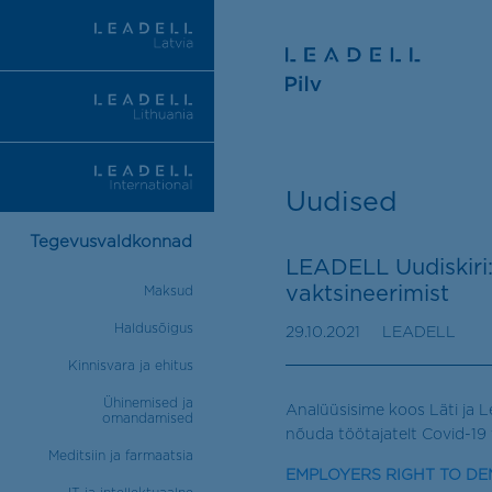
Uudised
Tegevusvaldkonnad
LEADELL Uudiskiri:
vaktsineerimist
Maksud
Haldusõigus
29.10.2021
LEADELL
Kinnisvara ja ehitus
Ühinemised ja
Analüüsisime koos Läti ja Le
omandamised
nõuda töötajatelt Covid-19 
Meditsiin ja farmaatsia
EMPLOYERS RIGHT TO D