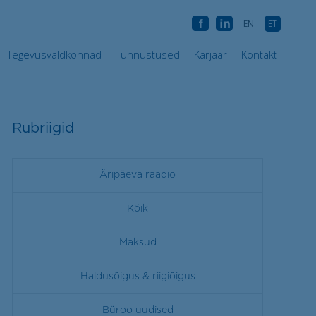
d
Tegevusvaldkonnad
Tunnustused
Karjäär
Kontakt
AB
AB
EN
ET
Tegevusvaldkonnad
Tunnustused
Karjäär
Kontakt
Rubriigid
Äripäeva raadio
Kõik
Maksud
Haldusõigus & riigiõigus
Büroo uudised