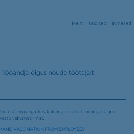
Meist
Uudised
Inimese
Meist
Uudised
Inimesed
 Tööandja õigus nõuda töötajalt
edu kolleegidega, kas, kuidas ja millal on tööandjal õigus
vastu vaktsineerimist.
EMAND VACCINATION FROM EMPLOYEES